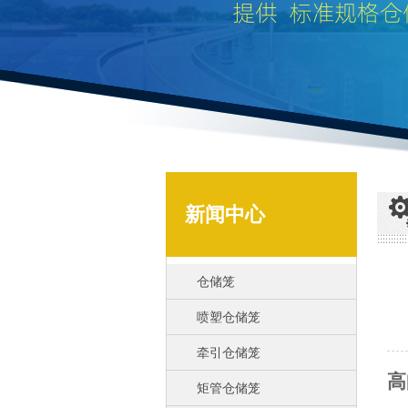
新闻中心
仓储笼
喷塑仓储笼
牵引仓储笼
高
矩管仓储笼