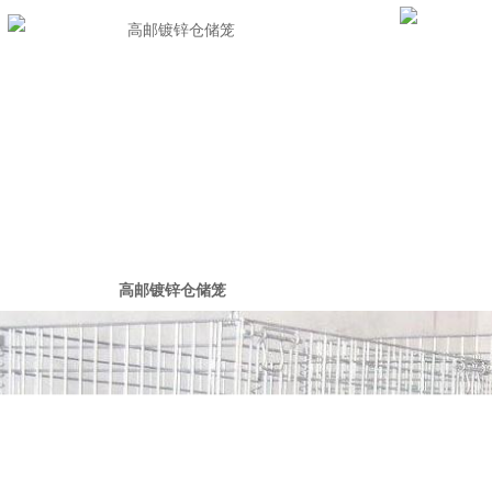
高邮镀锌仓储笼