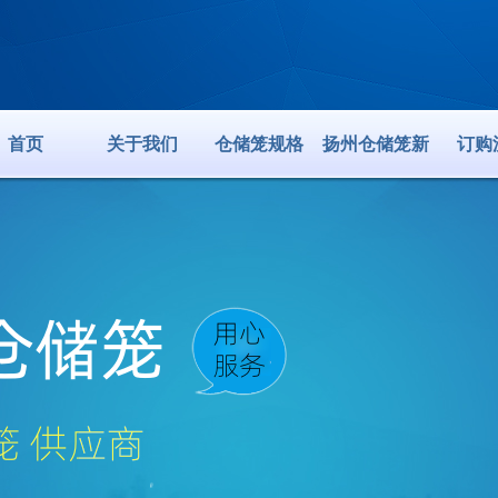
首页
关于我们
仓储笼规格
扬州仓储笼新
订购
闻