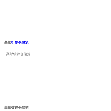
高邮
折叠仓储笼
高邮镀锌仓储笼