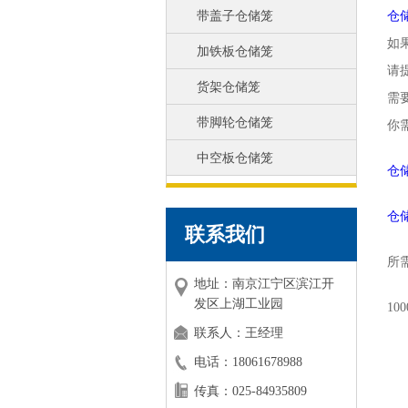
带盖子仓储笼
仓
如
加铁板仓储笼
请
货架仓储笼
需
带脚轮仓储笼
你
中空板仓储笼
仓
仓
联系我们
所
地址：南京江宁区滨江开
发区上湖工业园
10
联系人：王经理
电话：18061678988
传真：025-84935809