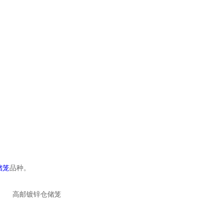
储笼
品种。