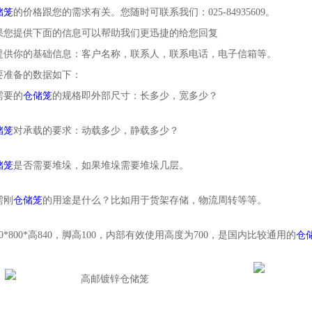
储笼
的价格跟您的需求有关。您随时可联系我们：025-84935609。
果您提供下面的信息可以帮助我们更迅捷的给您回复
提供你的基础信息：客户名称，联系人，联系电话，电子信箱等。
要准备的数据如下：
需要的
仓储笼
的规格即外部尺寸：长多少，宽多少？
储笼
对承载的要求：动载多少，静载多少？
储笼
是否需要堆垛，如果堆垛需要堆垛几层。
需刚
仓储笼
的用途是什么？比如用于货架存储，物流周转等等。
00*800*高840，脚高100，内部有效使用高度为700，是国内比较通用的
仓