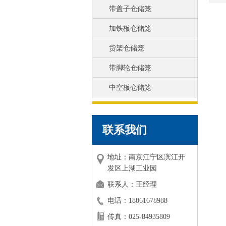
带盖子仓储笼
加铁板仓储笼
货架仓储笼
带脚轮仓储笼
中空板仓储笼
联系我们
地址：南京江宁区滨江开
发区上湖工业园
联系人：王经理
电话：18061678988
传真：025-84935809