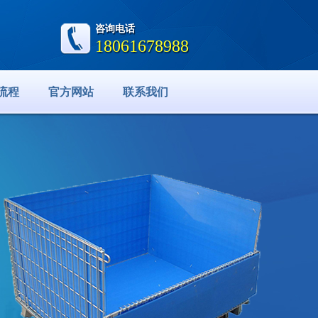
咨询电话
18061678988
流程
官方网站
联系我们
18061678988