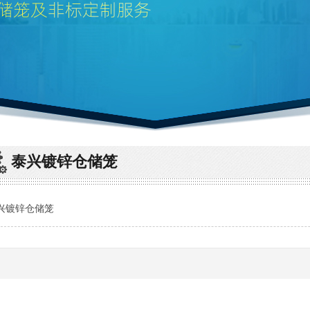
泰兴镀锌仓储笼
兴镀锌仓储笼