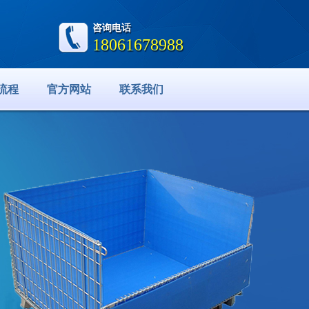
咨询电话
18061678988
流程
官方网站
联系我们
18061678988