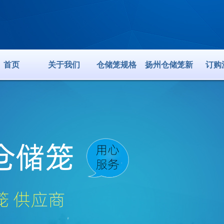
首页
关于我们
仓储笼规格
扬州仓储笼新
订购
闻