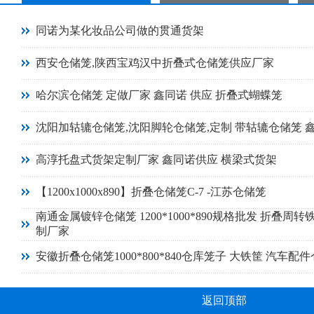
同诺为某化妆品公司做的贯通货架
西安仓储笼,陕西宝鸡汉中折叠式仓储笼供应厂家
哈尔滨仓储笼 定做厂家 鑫同诺 供应 折叠式蝴蝶笼
沈阳加轱辘仓储笼,沈阳脚轮仓储笼,定制 带轱辘仓储笼 
高淳托盘式货架定制厂家 鑫同诺供应 横梁式货架
【1200x1000x890】折叠仓储笼C-7 -江苏仓储笼
南通金属镀锌仓储笼 1200*1000*890规格批发 折叠周转
制厂家
安徽折叠仓储笼1000*800*840仓库笼子 大铁筐 汽车配
返回顶部